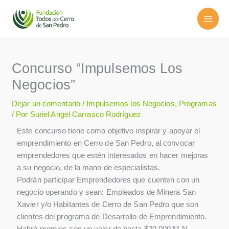
Ir
al
contenido
Concurso “Impulsemos Los
Negocios”
Dejar un comentario
/
Impulsemos los Negocios
,
Programas
/ Por
Suriel Angel Carrasco Rodríguez
Este concurso tiene como objetivo inspirar y apoyar el
emprendimiento en Cerro de San Pedro, al convocar
emprendedores que estén interesados en hacer mejoras
a su negocio, de la mano de especialistas.
Podrán participar Emprendedores que cuenten con un
negocio operando y sean: Empleados de Minera San
Xavier y/o Habitantes de Cerro de San Pedro que son
clientes del programa de Desarrollo de Emprendimiento.
Habrá premios con un valor de hasta $20,000 M.N.